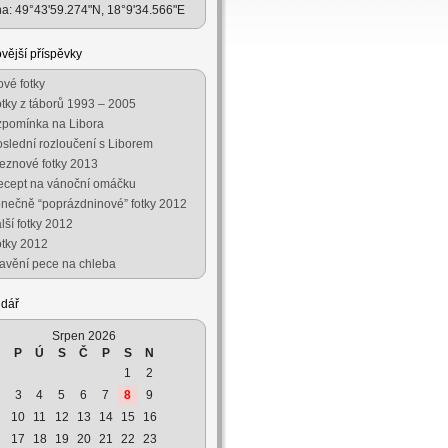
a: 49°43'59.274"N, 18°9'34.566"E
vější příspěvky
vé fotky
tky z táborů 1993 – 2005
zpomínka na Libora
slední rozloučení s Liborem
eznové fotky 2013
ecept na vánoční omáčku
nečně “poprázdninové” fotky 2012
lší fotky 2012
tky 2012
avění pece na chleba
ndář
Srpen 2026
P
Ú
S
Č
P
S
N
1
2
3
4
5
6
7
8
9
10
11
12
13
14
15
16
17
18
19
20
21
22
23