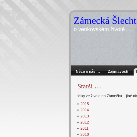
Zámecká Šlecht
o venkovském životě …
Něco o nás …
Zajímavosti
Starší …
fotky ze života na Zámečku + jiné ak
2015
2014
2013
2012
2011
2010