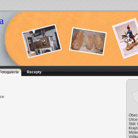
a
Fotogalerie
Recepty
ce:
Obec
Ulice
Stát:
Kraj/
Míste
Výška