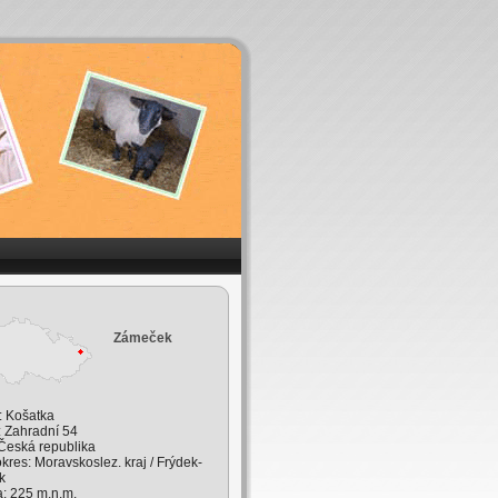
Zámeček
: Košatka
: Zahradní 54
 Česká republika
okres: Moravskoslez. kraj / Frýdek-
k
: 225 m.n.m.