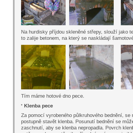
Na hurdisky příjdou skleněné střepy, slouží jako t
to zalije betonem, na který se naskládají šamotové
Tím máme hotové dno pece.
Klenba pece
Za pomocí vyrobeného půlkruhového bednění, se 
postupně stavět klenba. Posunutí bednění se můž
zaschnutí, aby se klenba nepropadla. Povrch klen