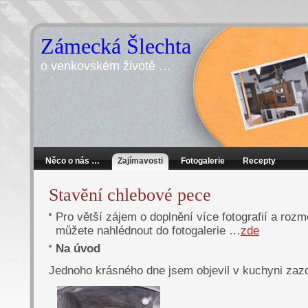
Zámecká Šlechta
o venkovském životě …
Něco o nás …
Zajímavosti
Fotogalerie
Recepty
Stavění chlebové pece
Pro větší zájem o doplnění více fotografií a rozm
můžete nahlédnout do fotogalerie …
zde
Na úvod
Jednoho krásného dne jsem objevil v kuchyni zazd