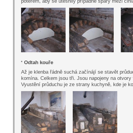
potěrem, aby se utěsnily případné spáry mezi cih
Odtah kouře
Až je klenba řádně suchá začínájí se stavět průdu
komína. Celkem jsou tři. Jsou napojeny na otvory 
Vyustění průduchu je ze strany kuchyně, kde je k