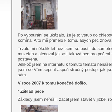
Po vybourání se ukázalo, že je to vstup do chleb
komína. A to mě přimělo k tomu, abych pec znova 
Trvalo mi několik let než jsem se pustil do samotn
muzeích a sledoval jak asi taková pec pro pečení
postavena.
Jelikož jsem na internetu k tomuto tématu nenašel
jsem se Vám sepsat aspoň stručný postup, jak jse
sám.
V roce 2007 k tomu konečně došlo.
Základ pece
Základy jsem neřešil, začal jsem stavět v jizbě, r