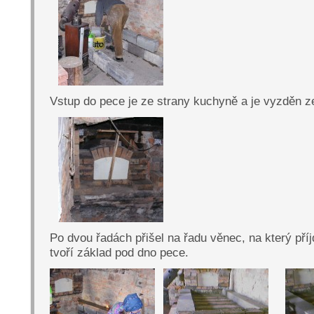
Vstup do pece je ze strany kuchyně a je vyzděn z
Po dvou řadách přišel na řadu věnec, na který příj
tvoří základ pod dno pece.