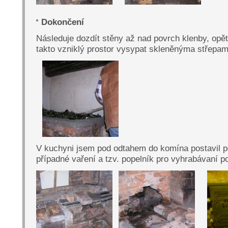
Dokončení
Následuje dozdít stěny až nad povrch klenby, opět
takto vzniklý prostor vysypat skleněnýma střepam
V kuchyni jsem pod odtahem do komína postavil p
případné vaření a tzv. popelník pro vyhrabávaní p