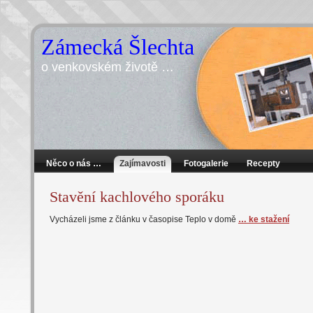
Zámecká Šlechta
o venkovském životě …
Něco o nás …
Zajímavosti
Fotogalerie
Recepty
Stavění kachlového sporáku
Vycházeli jsme z článku v časopise Teplo v domě
… ke stažení