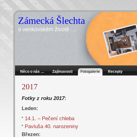
Zámecká Šlechta
o venkovském životě …
Něco o nás …
Zajímavosti
Fotogalerie
Recepty
2017
Fotky z roku 2017
:
Leden:
14.1. – Pečení chleba
Pavluša 40. narozeniny
Březen: