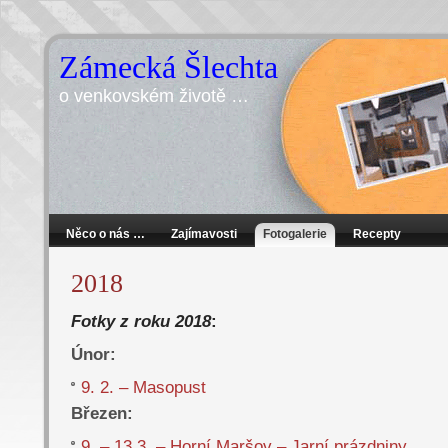
Zámecká Šlechta
o venkovském životě …
Něco o nás …
Zajímavosti
Fotogalerie
Recepty
2018
Fotky z roku 2018
:
Únor:
9. 2. – Masopust
Březen:
9. – 13.3. – Horní Maršov – Jarní prázdniny