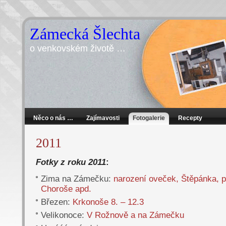
Zámecká Šlechta
o venkovském životě …
Něco o nás …
Zajímavosti
Fotogalerie
Recepty
2011
Fotky z roku 2011
:
Zima na Zámečku:
narození oveček, Štěpánka, p
Choroše apd.
Březen:
Krkonoše 8. – 12.3
Velikonoce:
V Rožnově a na Zámečku