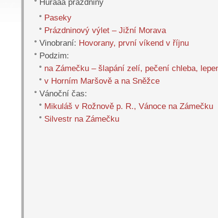
Hurááá prázdniny
Paseky
Prázdninový výlet – Jižní Morava
Vinobraní:
Hovorany, první víkend v říjnu
Podzim:
na Zámečku – šlapání zelí, pečení chleba, lepe
v Horním Maršově a na Sněžce
Vánoční čas:
Mikuláš v Rožnově p. R., Vánoce na Zámečku
Silvestr na Zámečku