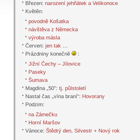
Březen:
narození jehňátek a Velikonoce
Květěn:
povodně Košatka
návštěva z Německa
výroba másla
Červen:
jen tak …
Prázdniny konečně
:
Jižní Čechy – Jílovice
Paseky
Šumava
Magdina „50″:
tj. půlstoletí
Nastal čas „vína braní“:
Hovorany
Podzim:
na Zámečku
Horní Maršov
Vánoce:
Štědrý den, Silvestr + Nový rok