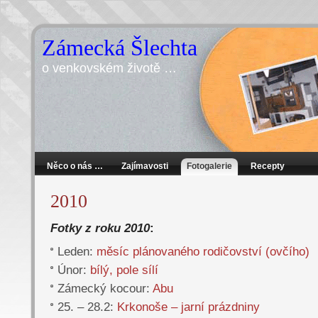
Zámecká Šlechta
o venkovském životě …
Něco o nás …
Zajímavosti
Fotogalerie
Recepty
2010
Fotky z roku 2010
:
Leden:
měsíc plánovaného rodičovství (ovčího)
Únor:
bílý, pole sílí
Zámecký kocour:
Abu
25. – 28.2:
Krkonoše – jarní prázdniny