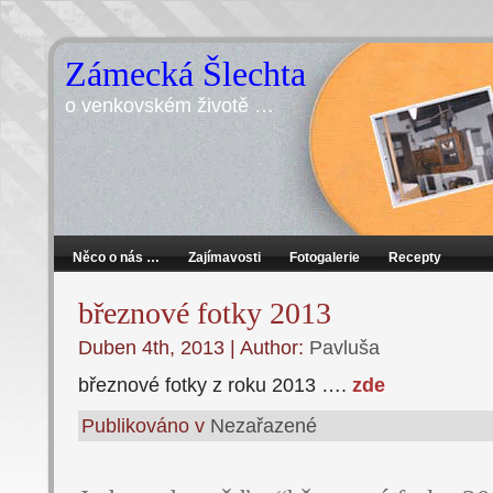
Zámecká Šlechta
o venkovském životě …
Něco o nás …
Zajímavosti
Fotogalerie
Recepty
březnové fotky 2013
Duben 4th, 2013 | Author:
Pavluša
březnové fotky z roku 2013 ….
zde
Publikováno v
Nezařazené