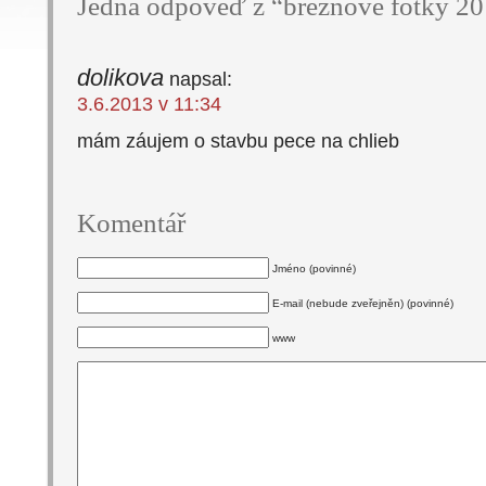
Jedna odpověď z “březnové fotky 2
dolikova
napsal:
3.6.2013 v 11:34
mám záujem o stavbu pece na chlieb
Komentář
Jméno (povinné)
E-mail (nebude zveřejněn) (povinné)
www