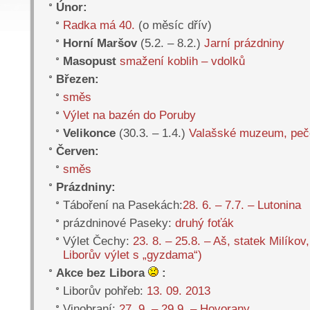
Únor:
Radka má 40.
(o měsíc dřív)
Horní Maršov
(5.2. – 8.2.)
Jarní prázdniny
Masopust
smažení koblih – vdolků
Březen:
směs
Výlet na bazén do Poruby
Velikonce
(30.3. – 1.4.)
Valašské muzeum, peč
Červen:
směs
Prázdniny:
Táboření na Pasekách:
28. 6. – 7.7. – Lutonina
prázdninové Paseky:
druhý foťák
Výlet Čechy:
23. 8. – 25.8. – Aš, statek Milíko
Liborův výlet s „gyzdama“)
Akce bez Libora
:
Liborův pohřeb:
13. 09. 2013
Vinobraní:
27. 9. – 29.9. – Hovorany