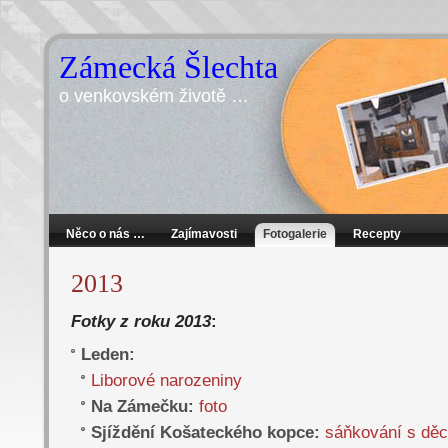
Zámecká Šlechta
o venkovském životě …
Něco o nás …
Zajímavosti
Fotogalerie
Recepty
2013
Fotky z roku 2013
:
Leden:
Liborové narozeniny
Na Zámečku:
foto
Sjíždění Košateckého kopce:
sáňkování s dě